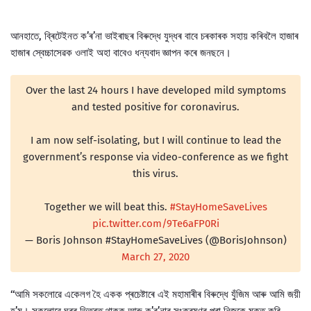
আনহাতে, ব্ৰিটেইনত ক’ৰ’না ভাইৰাছৰ বিৰুদ্ধে যুদ্ধৰ বাবে চৰকাৰক সহায় কৰিবলৈ হাজাৰ
হাজাৰ স্বেচ্চাসেৱক ওলাই অহা বাবেও ধন্যবাদ জ্ঞাপন কৰে জনছনে।
Over the last 24 hours I have developed mild symptoms
and tested positive for coronavirus.
I am now self-isolating, but I will continue to lead the
government’s response via video-conference as we fight
this virus.
Together we will beat this.
#StayHomeSaveLives
pic.twitter.com/9Te6aFP0Ri
— Boris Johnson #StayHomeSaveLives (@BorisJohnson)
March 27, 2020
‘‘আমি সকলোৱে একেলগ হৈ একক প্ৰচেষ্টাৰে এই মহামাৰীৰ বিৰুদ্ধে যুঁজিম আৰু আমি জয়ী
হ’ম। সকলোৱে ঘৰৰ ভিতৰত থাকক আৰু ক’ৰ’নাৰ সংক্ৰমণৰ পৰা নিজকে মুক্ত কৰি