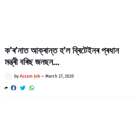
ক’ৰ’নাত আক্ৰান্ত হ’ল ব্ৰিটেইনৰ প্ৰধান
মন্ত্ৰী বৰিছ জনছন...
by
Assam Job
—
March 27, 2020