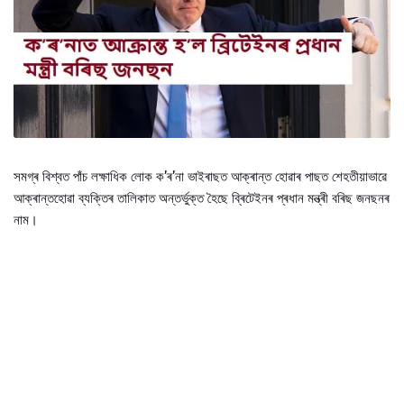
সমগ্ৰ বিশ্বত পাঁচ লক্ষাধিক লোক ক’ৰ’না ভাইৰাছত আক্ৰান্ত হোৱাৰ পাছত শেহতীয়াভাৱে
আক্ৰান্তহোৱা ব্যক্তিৰ তালিকাত অন্তৰ্ভুক্ত হৈছে ব্ৰিটেইনৰ প্ৰধান মন্ত্ৰী বৰিছ জনছনৰ
নাম।