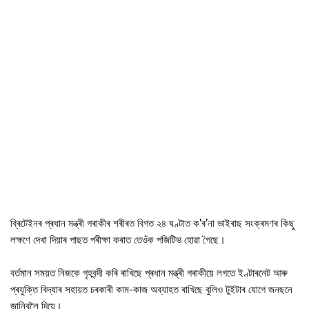
ব্ৰিটেইনৰ প্ৰধান মন্ত্ৰী গৰাকীৰ শৰীৰত বিগত ২৪ ঘণ্টাত ক’ৰ’না ভাইৰাছ সংক্ৰমণৰ কিছু
লক্ষণে দেখা দিয়াৰ পাছত পৰীক্ষা কৰাত তেওঁক পজিটিভ হোৱা গৈছে।
বৰ্তমান সময়ত নিজকে গৃহবন্দী কৰি ৰাখিছে প্ৰধান মন্ত্ৰী গৰাকীয়ে লগতে ইণ্টাৰনেট আৰু
প্ৰযুক্তি বিদ্যাৰ সহায়ত চৰকাৰী কাম-কাজ অব্যাহত ৰাখিছে বুলিও টুইটাৰ যোগে জনছনে
জানিবলৈ দিয়ে।