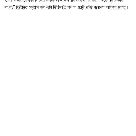
ৰাখক,’’ টুইটাৰত শ্বেয়াৰ কৰা এটা ভিডিঅ’ত প্ৰধান মন্ত্ৰী বৰিছ জনছনে আহ্বান জনায়।